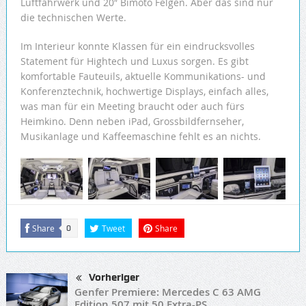
Luftfahrwerk und 20″ Bimoto Felgen. Aber das sind nur
die technischen Werte.
Im Interieur konnte Klassen für ein eindrucksvolles
Statement für Hightech und Luxus sorgen. Es gibt
komfortable Fauteuils, aktuelle Kommunikations- und
Konferenztechnik, hochwertige Displays, einfach alles,
was man für ein Meeting braucht oder auch fürs
Heimkino. Denn neben iPad, Grossbildfernseher,
Musikanlage und Kaffeemaschine fehlt es an nichts.
Share
Tweet
Share
0
Vorheriger
Genfer Premiere: Mercedes C 63 AMG
Edition 507 mit 50 Extra-PS