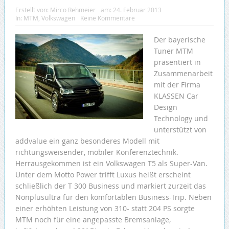
Erstellt von:
Mirco Rehmeier
am:
24. Februar 2013
In:
MTM
,
Volkswagen
Keine Kommentare
Der bayerische
Tuner MTM
präsentiert in
Zusammenarbeit
mit der Firma
KLASSEN Car
Design
Technology und
unterstützt von
addvalue ein ganz besonderes Modell mit
richtungsweisender, mobiler Konferenztechnik.
Herrausgekommen ist ein Volkswagen T5 als Super-Van.
Unter dem Motto Power trifft Luxus heißt erscheint
schließlich der T 300 Business und markiert zurzeit das
Nonplusultra für den komfortablen Business-Trip. Neben
einer erhöhten Leistung von 310- statt 204 PS sorgte
MTM noch für eine angepasste Bremsanlage,