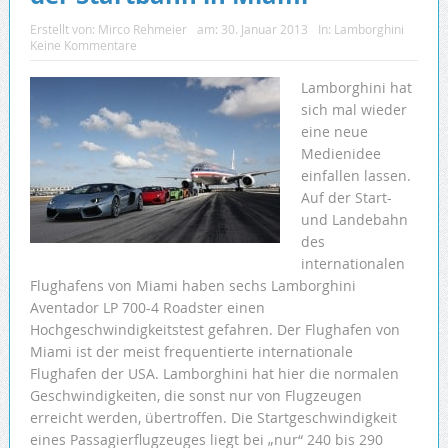
Erstellt von:
Mirco Rehmeier
am:
30. Januar 2013
In:
Lamborghini
Keine Kommentare
Lamborghini hat
sich mal wieder
eine neue
Medienidee
einfallen lassen.
Auf der Start-
und Landebahn
des
internationalen
Flughafens von Miami haben sechs Lamborghini
Aventador LP 700-4 Roadster einen
Hochgeschwindigkeitstest gefahren. Der Flughafen von
Miami ist der meist frequentierte internationale
Flughafen der USA. Lamborghini hat hier die normalen
Geschwindigkeiten, die sonst nur von Flugzeugen
erreicht werden, übertroffen. Die Startgeschwindigkeit
eines Passagierflugzeuges liegt bei „nur“ 240 bis 290