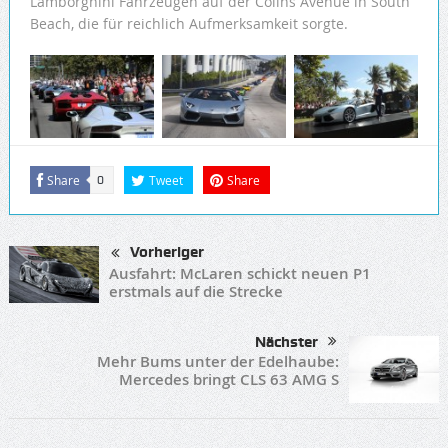
Lamborghini Fahrzeugen auf der Colins Avenue in South
Beach, die für reichlich Aufmerksamkeit sorgte.
Share
Tweet
Share
0
Vorheriger
Ausfahrt: McLaren schickt neuen P1
erstmals auf die Strecke
Nächster
Mehr Bums unter der Edelhaube:
Mercedes bringt CLS 63 AMG S