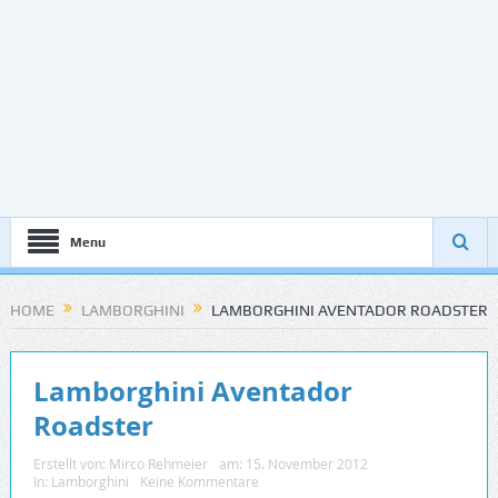
Menu
HOME
LAMBORGHINI
LAMBORGHINI AVENTADOR ROADSTER
Lamborghini Aventador
Roadster
Erstellt von:
Mirco Rehmeier
am:
15. November 2012
In:
Lamborghini
Keine Kommentare