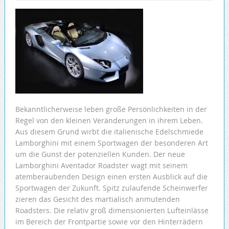
Bekanntlicherweise leben große Persönlichkeiten in der
Regel von den kleinen Veränderungen in ihrem Leben.
Aus diesem Grund wirbt die italienische Edelschmiede
Lamborghini mit einem Sportwagen der besonderen Art
um die Gunst der potenziellen Kunden. Der neue
Lamborghini ­Aventador Roadster wagt mit seinem
atemberaubenden Design einen ersten Ausblick auf die
Sportwagen der Zukunft. Spitz zulaufende Scheinwerfer
zieren das Gesicht des martialisch anmutenden
Roadsters. Die relativ groß dimensionierten Lufteinlässe
im Bereich der Frontpartie sowie vor den Hinterrädern