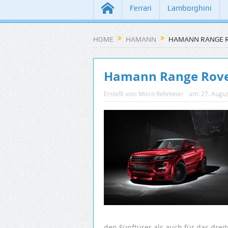
Ferrari
Lamborghini
HOME
HAMANN
HAMANN RANGE R
Hamann Range Rove
Erstellt von:
Mirco Rehmeier
am:
27. Augu
den Fünftürer als auch für das dre