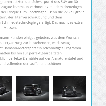
ogramm setzten den Schwerpunkt des SUV um 30
 zugute kommt. In Verbindung mit dem dreiteiligen
d der Evoque zum Sportwagen. Denn die 22 Zoll große
 Stern, der Titanverschraubung und dem
n Schmiedetechnologie gefertigt. Das macht es extrem
ten Massen.
amann-Kunden einiges geboten, was dem Wunsch
 Als Ergänzung zur bestehenden, werksseitig
et Hamann-Motorsport ein reichhaltiges Programm.
matten bis hin zur perfekt gearbeiteten
lich perfekte Ziernähte auf der Armaturentafel und
 und vollenden den auffallend schönen