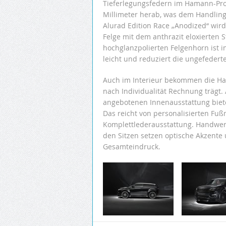
Tieferlegungsfedern im Hamann-Pr
Millimeter herab, was dem Handling
Alurad Edition Race „Anodized“ wir
Felge mit dem anthrazit eloxierten
hochglanzpolierten Felgenhorn ist i
leicht und reduziert die ungefeder
Auch im Interieur bekommen die H
nach Individualität Rechnung trägt.
angebotenen Innenausstattung biet
Das reicht von personalisierten Fuß
Komplettlederausstattung. Handwerk
den Sitzen setzen optische Akzente
Gesamteindruck.