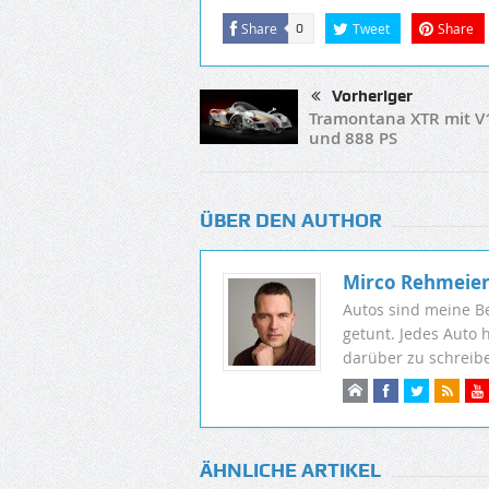
Share
Tweet
Share
0
Vorheriger
Tramontana XTR mit V
und 888 PS
ÜBER DEN AUTHOR
Mirco Rehmeie
Autos sind meine B
getunt. Jedes Auto 
darüber zu schreib
ÄHNLICHE ARTIKEL