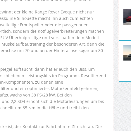
winnt der kleine Range Rover Evoque nicht nur
maskuline Silhouette macht ihn auch zum echten
zweiteilige Frontspoiler oder die passgenauen
ortlich, sondern die Kotflügelverbreiterungen machen
m SUV Überholprestige und verschaffen dem Modell
n Muskelaufbautraining der besonderen Art, denn die
rderachse um 70 und an der Hinterachse sogar um 80
egel auftaucht, dann hat er auch den Biss, um
erschiedenen Leistungskits im Programm. Resultierend
n-Komponenten, zu denen eine
filter und ein optimiertes Motorkennfeld gehören,
Kraftzuwachs von 38 PS/28 kW. Bei den
4 und 2,2 SD4 erhöht sich die Motorleistungen um bis
chnellt um 65 Nm in die Höhe und treibt den
cke ist, der Kontakt zur Fahrbahn reißt nicht ab. Die