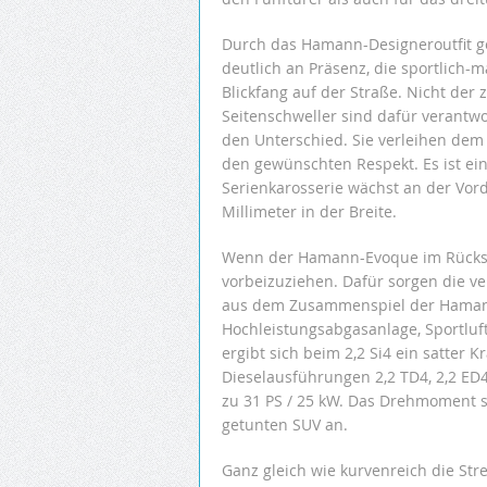
Durch das Hamann-Designeroutfit ge
deutlich an Präsenz, die sportlich-
Blickfang auf der Straße. Nicht der 
Seitenschweller sind dafür verantw
den Unterschied. Sie verleihen de
den gewünschten Respekt. Es ist ei
Serienkarosserie wächst an der Vo
Millimeter in der Breite.
Wenn der Hamann-Evoque im Rückspi
vorbeizuziehen. Dafür sorgen die v
aus dem Zusammenspiel der Haman
Hochleistungsabgasanlage, Sportluft
ergibt sich beim 2,2 Si4 ein satter 
Dieselausführungen 2,2 TD4, 2,2 ED
zu 31 PS / 25 kW. Das Drehmoment s
getunten SUV an.
Ganz gleich wie kurvenreich die Stre