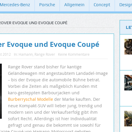
Mercedes-Benz
Porsche
Allgemein
Concept
Desig
OVER EVOQUE UND EVOQUE COUPÉ
LE
r Evoque und Evoque Coupé
st 2012
In:
Hamann
,
Range Rover
Keine Kommentare
Range Rover stand bisher für kantige
Geländewagen mit angestaubtem Landadel-Image
– bis der Evoque die automobile Bühne betrat.
Vorbei die Zeiten als maßgeblich Kunden mit
karo-gesteppten Barbourjacken und
Burberryschal Modelle
der Marke kauften. Der
neue Kompakt-SUV will lieber jung, trendig und
modern sein und der Verkaufserfolg gibt ihm
sofort Recht. Allerdings ist hier Individualität
gefragt und genau die bekommt sie sowohl für
itürige Coupé von Hamann-Motorsport geboten.