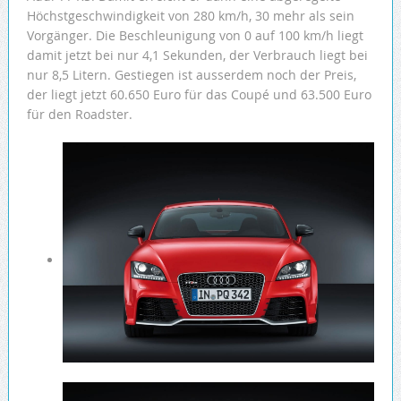
Höchstgeschwindigkeit von 280 km/h, 30 mehr als sein
Vorgänger. Die Beschleunigung von 0 auf 100 km/h liegt
damit jetzt bei nur 4,1 Sekunden, der Verbrauch liegt bei
nur 8,5 Litern. Gestiegen ist ausserdem noch der Preis,
der liegt jetzt 60.650 Euro für das Coupé und 63.500 Euro
für den Roadster.