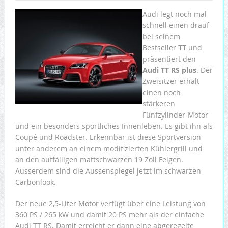
Audi legt noch mal
schnell einen drauf
bei seinem
Bestseller
TT
und
präsentiert den
Audi TT RS plus
. Der
Zweisitzer erhält
einen noch
stärkeren
Fünfzylinder-Motor
und ein besonders sportliches Innenleben. Es gibt ihn als
Coupé und Roadster. Erkennbar ist diese Sportversion
unter anderem an einem modifizierten Kühlergrill und
an den auffälligen mattschwarzen 19 Zoll Felgen.
Ausserdem sind die Aussenspiegel jetzt im schwarzen
Carbonlook.
Der neue 2,5-Liter Motor verfügt über eine Leistung von
360 PS / 265 kW und damit 20 PS mehr als der einfache
Audi TT RS. Damit erreicht er dann eine abgeregelte