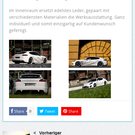
Im Innenraum ersetzt edelstes Leder, gepaart mit
verschiedensten Materialien die Werksausstattung. Ganz
individuell und somit einzigartig auf Kundenwunsch
gefertigt.
Share
Tweet
Share
0
Vorheriger