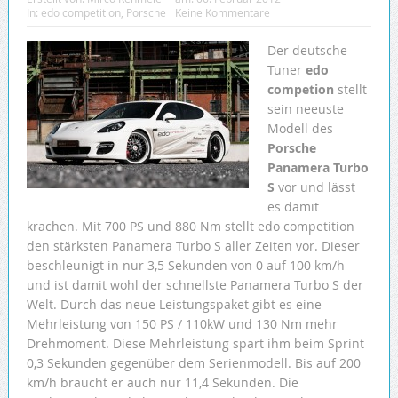
In:
edo competition
,
Porsche
Keine Kommentare
Der deutsche
Tuner
edo
competion
stellt
sein neeuste
Modell des
Porsche
Panamera Turbo
S
vor und lässt
es damit
krachen. Mit 700 PS und 880 Nm stellt edo competition
den stärksten Panamera Turbo S aller Zeiten vor. Dieser
beschleunigt in nur 3,5 Sekunden von 0 auf 100 km/h
und ist damit wohl der schnellste Panamera Turbo S der
Welt. Durch das neue Leistungspaket gibt es eine
Mehrleistung von 150 PS / 110kW und 130 Nm mehr
Drehmoment. Diese Mehrleistung spart ihm beim Sprint
0,3 Sekunden gegenüber dem Serienmodell. Bis auf 200
km/h braucht er auch nur 11,4 Sekunden. Die