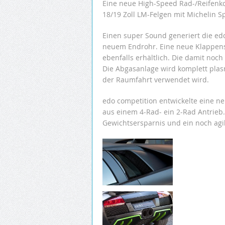
Eine neue High-Speed Rad-/Reifenkom
18/19 Zoll LM-Felgen mit Michelin S
Einen super Sound generiert die ed
neuem Endrohr. Eine neue Klappens
ebenfalls erhältlich. Die damit noch 
Die Abgasanlage wird komplett plasm
der Raumfahrt verwendet wird.
edo competition entwickelte eine n
aus einem 4-Rad- ein 2-Rad Antrieb.
Gewichtsersparnis und ein noch agi