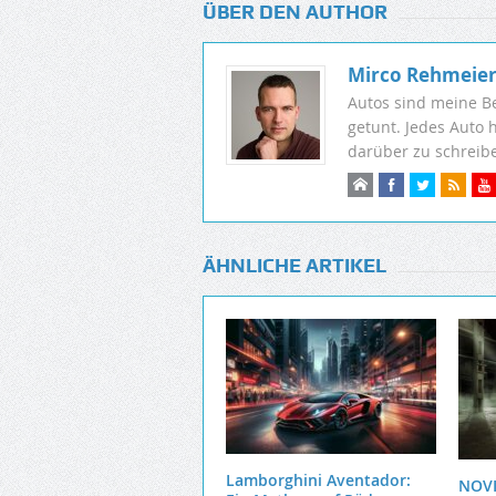
ÜBER DEN AUTHOR
Mirco Rehmeie
Autos sind meine B
getunt. Jedes Auto 
darüber zu schreib
ÄHNLICHE ARTIKEL
Lamborghini Aventador:
NOVI