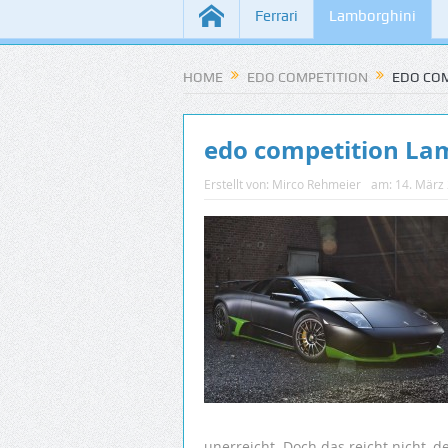
Ferrari
Lamborghini
HOME
EDO COMPETITION
EDO COM
edo competition La
Erstellt von:
Mirco Rehmeier
am:
14. März
unerreicht. Doch das reicht nicht,