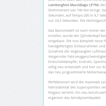
Lamborghini Murciélago LP750
, de
Drehmoment von 740 Nm bringt. Dami
Sekunden, auf Tempo 200 in 9,7 Sek
nur 24,5 Sekunden. Die Höchstgeschw
Das Basismodell ist noch immer de
erzielen, wurde der Zylinderkopf be
eingebaut. Die nun komplett neue Fr
handgefertigter Einlassrahmen und 
Zunahme der angesaugten Luftmasse
steigernder Fahrzeuggeschwindigkei
Endschalldämpfer, Endrohr, Sportno
völlig neu entwickelt und hier zur
das neu programmierte Motormanag
Perfektioniert wird die maximale Le
Fahrstabilität des Supersportlers 
Eleganz verleiht. Ein neu konstruier
ergänzen das Aerodynamikpaket.