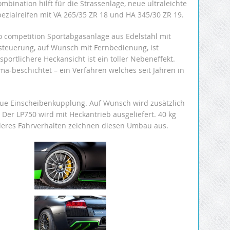
bination hilft für die Strassenlage, neue ultraleichte
pezialreifen mit VA 265/35 ZR 18 und HA 345/30 ZR 19.
o competition Sportabgasanlage aus Edelstahl mit
teuerung, auf Wunsch mit Fernbedienung, ist
sportlichere Heckansicht ist ein toller Nebeneffekt.
a-beschichtet – ein Verfahren welches seit Jahren in
eue Einscheibenkupplung. Auf Wunsch wird zusätzlich
 Der LP750 wird mit Heckantrieb ausgeliefert. 40 kg
leres Fahrverhalten zeichnen diesen Umbau aus.