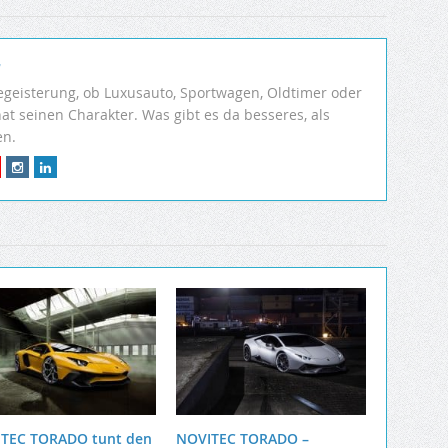
r
egeisterung, ob Luxusauto, Sportwagen, Oldtimer oder
hat seinen Charakter. Was gibt es da besseres, als
en.
TEC TORADO tunt den
NOVITEC TORADO –