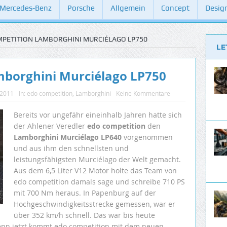
Mercedes-Benz
Porsche
Allgemein
Concept
Desig
PETITION LAMBORGHINI MURCIÉLAGO LP750
LE
mborghini Murciélago LP750
 2011
In:
edo competition
,
Lamborghini
Keine Kommentare
Bereits vor ungefähr eineinhalb Jahren hatte sich
der Ahlener Veredler
edo competition
den
Lamborghini Murciélago LP640
vorgenommen
und aus ihm den schnellsten und
leistungsfähigsten Murciélago der Welt gemacht.
Aus dem 6,5 Liter V12 Motor holte das Team von
edo competition damals sage und schreibe 710 PS
mit 700 Nm heraus. In Papenburg auf der
Hochgeschwindigkeitsstrecke gemessen, war er
über 352 km/h schnell. Das war bis heute
 denn jetzt kommt edo competition mit dem neuen