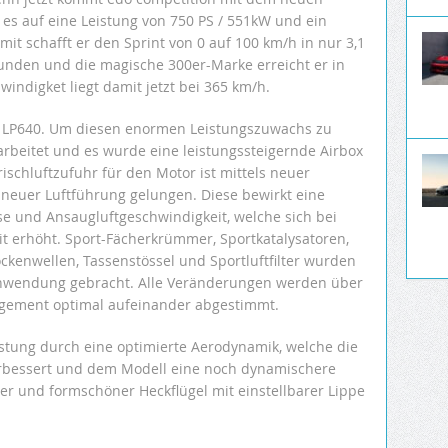
r es auf eine Leistung von 750 PS / 551kW und ein
t schafft er den Sprint von 0 auf 100 km/h in nur 3,1
unden und die magische 300er-Marke erreicht er in
indigket liegt damit jetzt bei 365 km/h.
r LP640. Um diesen enormen Leistungszuwachs zu
arbeitet und es wurde eine leistungssteigernde Airbox
ischluftzufuhr für den Motor ist mittels neuer
neuer Luftführung gelungen. Diese bewirkt eine
 und Ansaugluftgeschwindigkeit, welche sich bei
t erhöht. Sport-Fächerkrümmer, Sportkatalysatoren,
ckenwellen, Tassenstössel und Sportluftfilter wurden
 Anwendung gebracht. Alle Veränderungen werden über
ement optimal aufeinander abgestimmt.
istung durch eine optimierte Aerodynamik, welche die
verbessert und dem Modell eine noch dynamischere
ter und formschöner Heckflügel mit einstellbarer Lippe