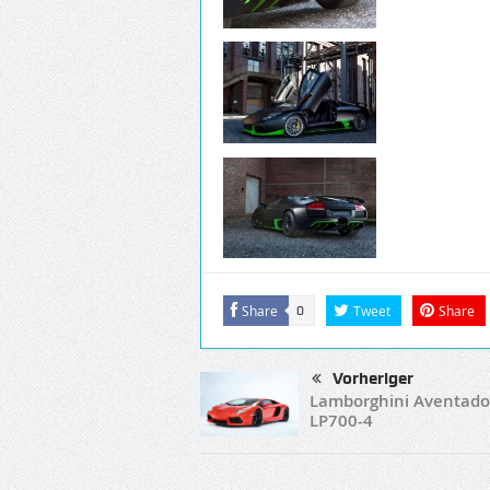
Share
Tweet
Share
0
Vorheriger
Lamborghini Aventado
LP700-4