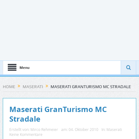
Menu
HOME
MASERATI
MASERATI GRANTURISMO MC STRADALE
Maserati GranTurismo MC
Stradale
Erstellt von:
Mirco Rehmeier
am:
04. Oktober 2010
In:
Maserati
Keine Kommentare