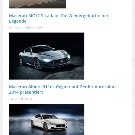
Maserati MC12 Stradale: Die Wiedergeburt einer
Legende
09. September 2025
Maserati Alfieri: 911er-Gegner auf Genfer Autosalon
2014 präsentiert
14. April 2014