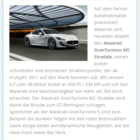
Auf dem Pariser
Automobilsalon
präsentiert
Maserati sein
neuestes Modell,
den
Maserati
GranTurismo MC
Stradale
, seinen
bisher
schnellsten und leichtesten Straßensportler, der ab
Frühjahr 2011 auf den Markt kommen soll. Mit seinem
4,7-Liter V8-Motor leistet er 450 PS / 336 kW und soll laut
Maserati eine Geschwindigkeit von mehr als 300 km/h
erreichen. Der Maserati GranTurismo MC Stradale wird
damit die Brücke zum GT-Rennsport schlagen.
Sportlicher als der Maserati GranTurismo S sind zum
Beispiel die dunklen Felgen mit den roten Bremssätteln
sowie einige weiter aerodynamische Neuigkeiten, wie die
neue Front sowie das Heck.