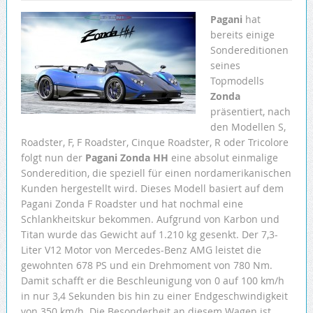
Pagani
hat
bereits einige
Sondereditionen
seines
Topmodells
Zonda
präsentiert, nach
den Modellen S,
Roadster, F, F Roadster, Cinque Roadster, R oder Tricolore
folgt nun der
Pagani Zonda HH
eine absolut einmalige
Sonderedition, die speziell für einen nordamerikanischen
Kunden hergestellt wird. Dieses Modell basiert auf dem
Pagani Zonda F Roadster und hat nochmal eine
Schlankheitskur bekommen. Aufgrund von Karbon und
Titan wurde das Gewicht auf 1.210 kg gesenkt. Der 7,3-
Liter V12 Motor von Mercedes-Benz AMG leistet die
gewohnten 678 PS und ein Drehmoment von 780 Nm.
Damit schafft er die Beschleunigung von 0 auf 100 km/h
in nur 3,4 Sekunden bis hin zu einer Endgeschwindigkeit
von 350 km/h. Die Besonderheit an diesem Wagen ist