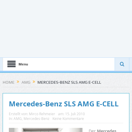
Menu
HOME
AMG
MERCEDES-BENZ SLS AMG E-CELL
Mercedes-Benz SLS AMG E-CELL
Erstellt von:
Mirco Rehmeier
am:
15. Juli 2010
In:
AMG
,
Mercedes-Benz
Keine Kommentare
Der
Mercedes