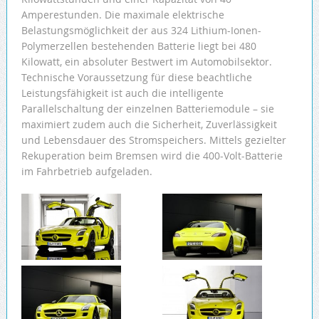
Amperestunden. Die maximale elektrische
Belastungsmöglichkeit der aus 324 Lithium-Ionen-
Polymerzellen bestehenden Batterie liegt bei 480
Kilowatt, ein absoluter Bestwert im Automobilsektor.
Technische Voraussetzung für diese beachtliche
Leistungsfähigkeit ist auch die intelligente
Parallelschaltung der einzelnen Batteriemodule – sie
maximiert zudem auch die Sicherheit, Zuverlässigkeit
und Lebensdauer des Stromspeichers. Mittels gezielter
Rekuperation beim Bremsen wird die 400-Volt-Batterie
im Fahrbetrieb aufgeladen.