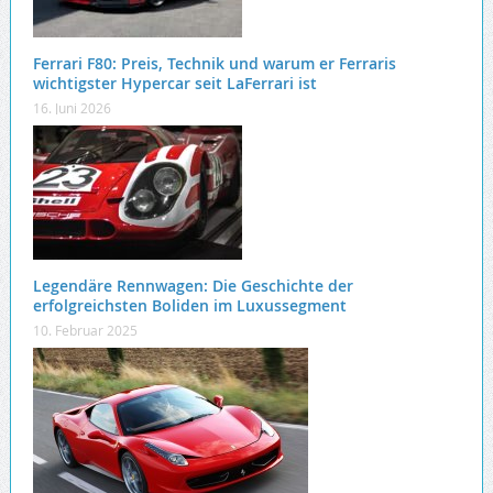
Ferrari F80: Preis, Technik und warum er Ferraris
wichtigster Hypercar seit LaFerrari ist
16. Juni 2026
Legendäre Rennwagen: Die Geschichte der
erfolgreichsten Boliden im Luxussegment
10. Februar 2025