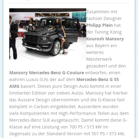
Zusammen mit
Fashion Designer
Philipp Plein
hat
der Tuning König
Kourosh Mansory
aus Bayern ein
weiteres
Meisterwerk
gezaubert und den
Mansory Mercedes-Benz G-Couture
entworfen, einen
wahren Luxus-SUV, der auf dem
Mercedes-Benz G 55
AMG
basiert. Dieses pure Design-Auto kommt in einer
limitierten Edition von sieben Autos. Mansory hat hierbei
das Äussere Design übernommen und die G-Klasse fast
komplett in Carbon eingekleidet. Ausserdem wurden
viele Komponenten mit High-Performance Teilen aus dem
Mercedes-Benz SLR ausgetauscht. Damit kommt diese G-
Klasse auf eine Leistung von 700 PS / 515 kW im
Gegensatz zu der Standard Version mit 507 PS / 373 kW,