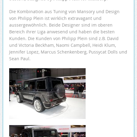
Die Kombination aus Tuning von Mansory und Design
von Philipp Plein ist wirklich extravagant und
aussergewöhnlich. Beide Designer sind im oberen
Bereich ihrer Liga anwesend und haben die besten
Kunden. Die Kunden von Philipp Plein sind z.B. David
und Victoria Beckham, Naomi Campbell, Heidi Klum,
Jennifer Lopez, Marcus Schenkenberg, Pussycat Dolls und
Sean Paul.