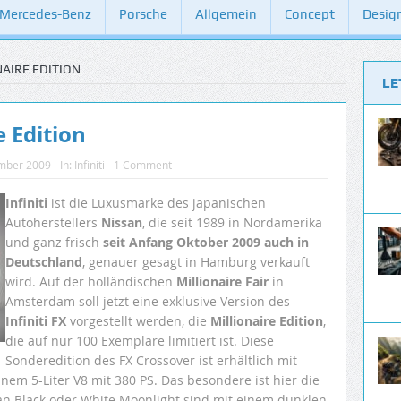
Mercedes-Benz
Porsche
Allgemein
Concept
Desig
NAIRE EDITION
LE
e Edition
mber 2009
In:
Infiniti
1 Comment
Infiniti
ist die Luxusmarke des japanischen
Autoherstellers
Nissan
, die seit 1989 in Nordamerika
und ganz frisch
seit Anfang Oktober 2009 auch in
Deutschland
, genauer gesagt in Hamburg verkauft
wird. Auf der holländischen
Millionaire Fair
in
Amsterdam soll jetzt eine exklusive Version des
Infiniti FX
vorgestellt werden, die
Millionaire Edition
,
die auf nur 100 Exemplare limitiert ist. Diese
Sonderedition des FX Crossover ist erhältlich mit
inem 5-Liter V8 mit 380 PS. Das besondere ist hier die
an Black oder White Moonlight sind mit einem dunklen