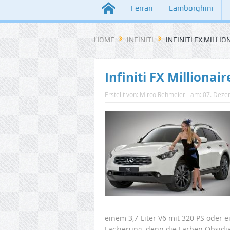
Ferrari
Lamborghini
HOME
INFINITI
INFINITI FX MILLIO
Infiniti FX Millionair
Erstellt von:
Mirco Rehmeier
am:
07. Deze
einem 3,7-Liter V6 mit 320 PS oder e
Lackierung, denn die Farben Obsidi