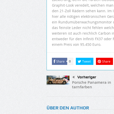
Graphit-Look veredelt, welchen man 
den 21-Zoll Rädern sehen kann. Im I
hier alle nötigen elektronischen Ge
ein Rundumüberwachungsmonitor ode
das feinste Leder nicht fehlen welc
weiteren ist auch reichlich Carbon i
entweder für den Infiniti FX37 oder
einem Preis von 95.450 Euro.
Share
Tweet
Share
0
Vorheriger
Porsche Panamera in
tarnfarben
ÜBER DEN AUTHOR