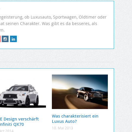
r
egeisterung, ob Luxusauto, Sportwagen, Oldtimer oder
hat seinen Charakter. Was gibt es da besseres, als
en.
Was charakterisiert ein
E Design verschärft
Luxus Auto?
nfiniti QX70
10. Mai 2013
ärz 2014