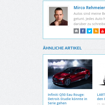
Mirco Rehmeie
Autos sind meine B
getunt. Jedes Auto 
darüber zu schreib
ÄHNLICHE ARTIKEL
Infiniti Q50 Eau Rouge:
LART
Detroit-Studie könnte in
den I
Serie gehen
21. M