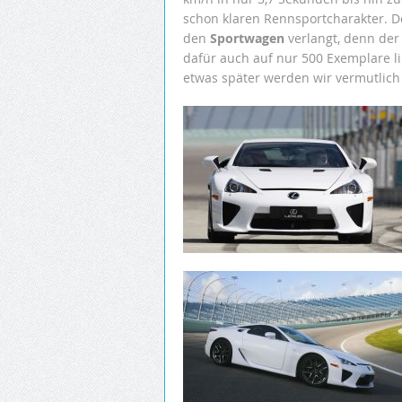
schon klaren Rennsportcharakter. Der
den
Sportwagen
verlangt, denn der 
dafür auch auf nur 500 Exemplare l
etwas später werden wir vermutlich