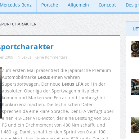
Mercedes-Benz
Porsche
Allgemein
Concept
Desig
NSPORTCHARAKTER
LE
sportcharakter
ber 2009
In:
Lexus
Keine Kommentare
Zum ersten Mal präsentiert die japanische Premium-
Automobilmarke
Lexus
einen wahren
Supersportwagen. Der neue
Lexus LFA
soll in der
absoluten Oberliga der Sportwagen mitspielen
können und Marken wie Ferrari und Lamborghini
Konkurrenz machen. Die technischen Daten
sprechen da eine klare Sprache. Der LFA verfügt über
einen 4,8-Liter V10-Motor, der eine Leistung von 560
PS und ein Drehmoment von 480 Nm schafft, und
 1.480 kg. Damit schafft er den Sprint von 0 auf 100
u einer Höchstgeschwindigkeit von 325 km/h. Das hat