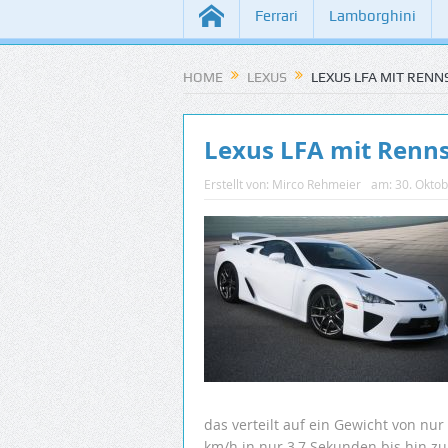
Ferrari
Lamborghini
HOME
LEXUS
LEXUS LFA MIT REN
Lexus LFA mit Renn
Erstellt von:
Mirco Rehmeier
am:
30. Okto
das verteilt auf ein Gewicht von nur
km/h in nur 3,7 Sekunden bis hin z