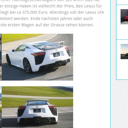
 einzige Haken ist vielleicht der Preis, den Lexus für
liegt bei ca 375.000 Euro. Allerdings soll der Lexus LFA
imitiert werden. Ende nächsten Jahres oder auch
 die ersten Wagen auf der Strasse sehen können.