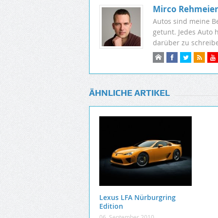
Mirco Rehmeie
Autos sind meine B
getunt. Jedes Auto 
darüber zu schreib
ÄHNLICHE ARTIKEL
Lexus LFA Nürburgring
Edition
06. September 2010