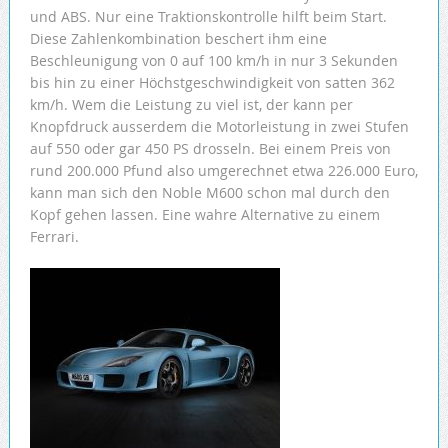
und ABS. Nur eine Traktionskontrolle hilft beim Start.
Diese Zahlenkombination beschert ihm eine
Beschleunigung von 0 auf 100 km/h in nur 3 Sekunden
bis hin zu einer Höchstgeschwindigkeit von satten 362
km/h. Wem die Leistung zu viel ist, der kann per
Knopfdruck ausserdem die Motorleistung in zwei Stufen
auf 550 oder gar 450 PS drosseln. Bei einem Preis von
rund 200.000 Pfund also umgerechnet etwa 226.000 Euro,
kann man sich den Noble M600 schon mal durch den
Kopf gehen lassen. Eine wahre Alternative zu einem
Ferrari.