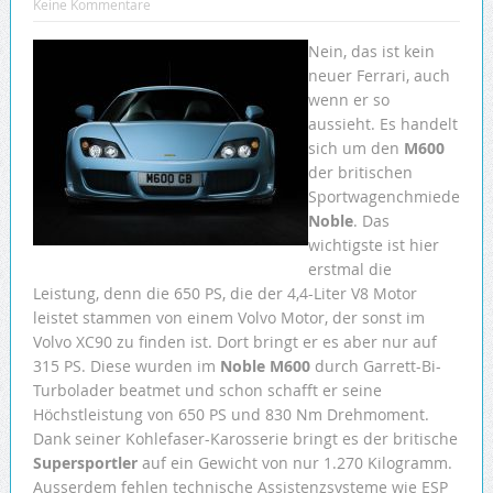
Keine Kommentare
Nein, das ist kein
neuer Ferrari, auch
wenn er so
aussieht. Es handelt
sich um den
M600
der britischen
Sportwagenchmiede
Noble
. Das
wichtigste ist hier
erstmal die
Leistung, denn die 650 PS, die der 4,4-Liter V8 Motor
leistet stammen von einem Volvo Motor, der sonst im
Volvo XC90 zu finden ist. Dort bringt er es aber nur auf
315 PS. Diese wurden im
Noble M600
durch Garrett-Bi-
Turbolader beatmet und schon schafft er seine
Höchstleistung von 650 PS und 830 Nm Drehmoment.
Dank seiner Kohlefaser-Karosserie bringt es der britische
Supersportler
auf ein Gewicht von nur 1.270 Kilogramm.
Ausserdem fehlen technische Assistenzsysteme wie ESP