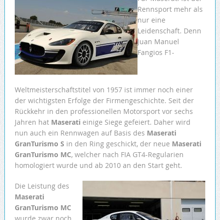
Rennsport mehr als
nur eine
Leidenschaft. Denn
Juan Manuel
Fangios F1-
Weltmeisterschaftstitel von 1957 ist immer noch einer
der wichtigsten Erfolge der Firmengeschichte. Seit der
Rückkehr in den professionellen Motorsport vor sechs
Jahren hat
Maserati
einige Siege gefeiert. Daher wird
nun auch ein Rennwagen auf Basis des
Maserati
GranTurismo S
in den Ring geschickt, der neue
Maserati
GranTurismo MC
, welcher nach FIA GT4-Regularien
homologiert wurde und ab 2010 an den Start geht.
Die Leistung des
Maserati
GranTurismo MC
wurde zwar noch