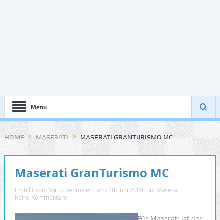
Menu
HOME
MASERATI
MASERATI GRANTURISMO MC
Maserati GranTurismo MC
Erstellt von:
Mirco Rehmeier
am:
10. Juni 2009
In:
Maserati
Keine Kommentare
Für Maserati ist der