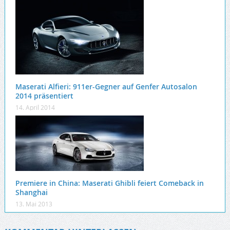
Maserati Alfieri: 911er-Gegner auf Genfer Autosalon
2014 präsentiert
14. April 2014
Premiere in China: Maserati Ghibli feiert Comeback in
Shanghai
13. Mai 2013