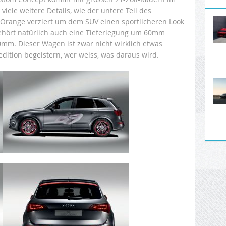
iele weitere Details, wie der untere Teil des
it Orange verziert um dem SUV einen sportlicheren Look
ehört natürlich auch eine Tieferlegung um 60mm
mm. Dieser Wagen ist zwar nicht wirklich etwas
dition begeistern, wer weiss, was daraus wird.