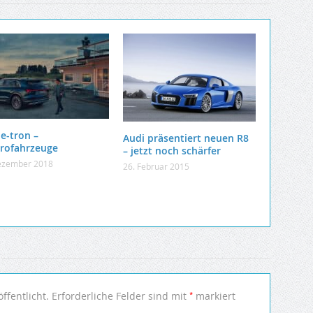
 e-tron –
Audi präsentiert neuen R8
trofahrzeuge
– jetzt noch schärfer
ezember 2018
26. Februar 2015
*
ffentlicht.
Erforderliche Felder sind mit
markiert