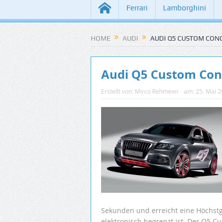
Ferrari
Lamborghini
HOME
AUDI
AUDI Q5 CUSTOM CON
Audi Q5 Custom Con
Erstellt von:
Mirco Rehmeier
am:
25. Mai 
Sekunden und erreicht eine Höchstg
elektronisch begrenzt ist. Der Q5 