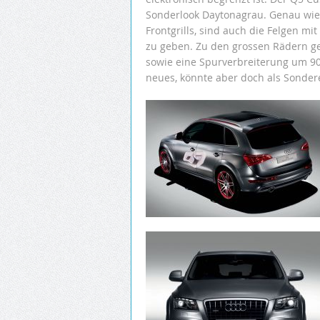
Sonderlook Daytonagrau. Genau wie v
Frontgrills, sind auch die Felgen m
zu geben. Zu den grossen Rädern g
sowie eine Spurverbreiterung um 90
neues, könnte aber doch als Sondere