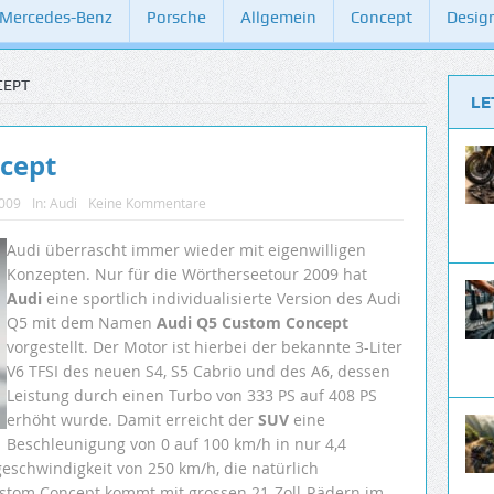
Mercedes-Benz
Porsche
Allgemein
Concept
Desig
CEPT
LE
cept
2009
In:
Audi
Keine Kommentare
Audi überrascht immer wieder mit eigenwilligen
Konzepten. Nur für die Wörtherseetour 2009 hat
Audi
eine sportlich individualisierte Version des Audi
Q5 mit dem Namen
Audi Q5 Custom Concept
vorgestellt. Der Motor ist hierbei der bekannte 3-Liter
V6 TFSI des neuen S4, S5 Cabrio und des A6, dessen
Leistung durch einen Turbo von 333 PS auf 408 PS
erhöht wurde. Damit erreicht der
SUV
eine
Beschleunigung von 0 auf 100 km/h in nur 4,4
eschwindigkeit von 250 km/h, die natürlich
Custom Concept kommt mit grossen 21-Zoll-Rädern im