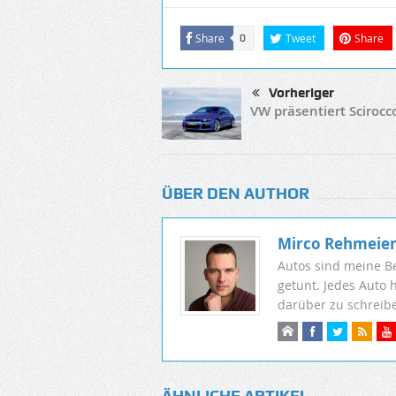
Share
Tweet
Share
0
Vorheriger
VW präsentiert Scirocc
ÜBER DEN AUTHOR
Mirco Rehmeie
Autos sind meine B
getunt. Jedes Auto 
darüber zu schreib
ÄHNLICHE ARTIKEL