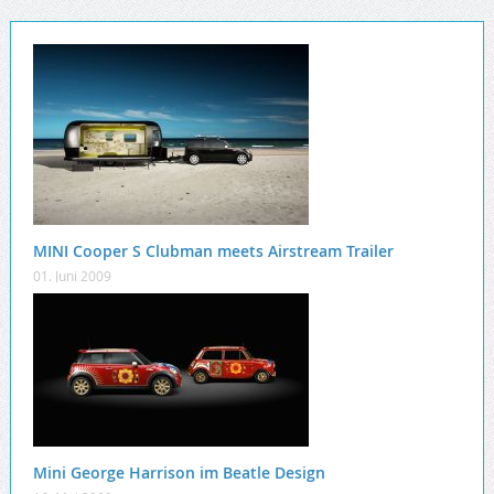
MINI Cooper S Clubman meets Airstream Trailer
01. Juni 2009
Mini George Harrison im Beatle Design