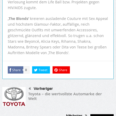
Verlosung kommt dem Life Ball bzw. Projekten gegen
HIV/AIDS zugute.
‚The Blonds‘
kreieren ausladende Couture mit Sex Appeal
und höchstem Glamour-Faktor, auffällige, reich
geschmückte Outfits mit umwerfenden Accessoires,
glitzernd, glänzend und effektvoll. So trugen u.a. schon
Stars wie Beyoncé, Alicia Keys, Rihanna, Shakira,
Madonna, Britney Spears oder Dita von Teese bei großen
Auftritten Modelle von ‚The Blonds‘.
Share
Tweet
Share
0
Vorheriger
Toyota – die wertvollste Automarke der
Welt
Nächster