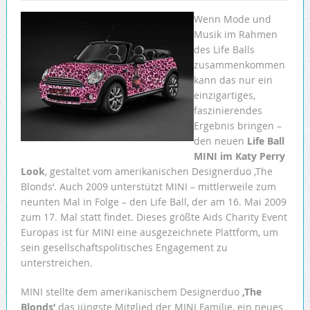
Wenn Mode und
Musik im Rahmen
des Life Balls
zusammenkommen
kann das nur ein
einzigartiges,
faszinierendes
Ergebnis bringen –
den neuen
Life Ball
MINI im Katy Perry
Look
, gestaltet vom amerikanischen Designerduo ‚The
Blonds‘. Auch 2009 unterstützt MINI – mittlerweile zum
neunten Mal in Folge – den Life Ball, der am 16. Mai 2009
zum 17. Mal statt findet. Dieses größte Aids Charity Event
Europas ist für MINI eine ausgezeichnete Plattform, um
sein gesellschaftspolitisches Engagement zu
unterstreichen.
MINI stellte dem amerikanischem Designerduo
‚The
Blonds‘
das jüngste Mitglied der MINI Familie, ein neues