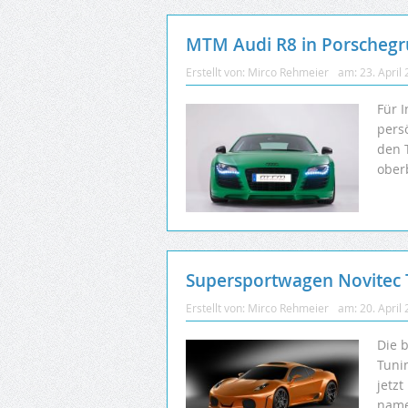
MTM Audi R8 in Porscheg
Erstellt von:
Mirco Rehmeier
am:
23. April
Für I
pers
den 
ober
Supersportwagen Novitec 
Erstellt von:
Mirco Rehmeier
am:
20. April
Die b
Tunin
jetz
name