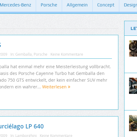
Mercedes-Benz
Porsche
Allgemein
Concept
Desig
LE
S
 2009
In:
Gemballa
,
Porsche
Keine Kommentare
alla hat einmal mehr eine Meisterleistung vollbracht.
Basis des Porsche Cayenne Turbo hat Gemballa den
ado 750 GTS entwickelt, der kein einfacher SUV mehr
sondern ein wahrer...
Weiterlesen
rciélago LP 640
 2009
In:
Lamborghini
Keine Kommentare