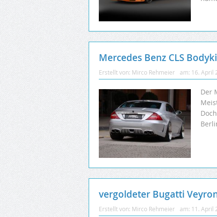
Mercedes Benz CLS Bodyki
Erstellt von:
Mirco Rehmeier
am:
16. April
Der 
Meis
Doch
Berli
vergoldeter Bugatti Veyron
Erstellt von:
Mirco Rehmeier
am:
11. April