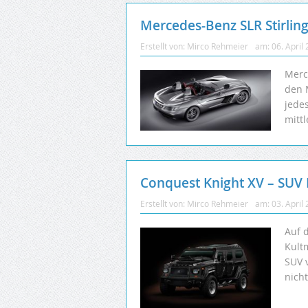
Mercedes-Benz SLR Stirlin
Erstellt von:
Mirco Rehmeier
am:
06. April
Merc
den 
jede
mittl
Conquest Knight XV – SUV
Erstellt von:
Mirco Rehmeier
am:
03. April
Auf 
Kult
SUV v
nich