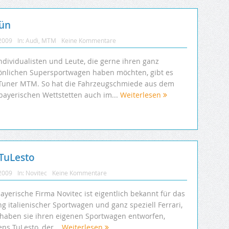
rün
 2009
In:
Audi
,
MTM
Keine Kommentare
ndividualisten und Leute, die gerne ihren ganz
önlichen Supersportwagen haben möchten, gibt es
Tuner MTM. So hat die Fahrzeugschmiede aus dem
bayerischen Wettstetten auch im...
Weiterlesen
TuLesto
 2009
In:
Novitec
Keine Kommentare
ayerische Firma Novitec ist eigentlich bekannt für das
g italienischer Sportwagen und ganz speziell Ferrari,
t haben sie ihren eigenen Sportwagen entworfen,
ns TuLesto, der...
Weiterlesen