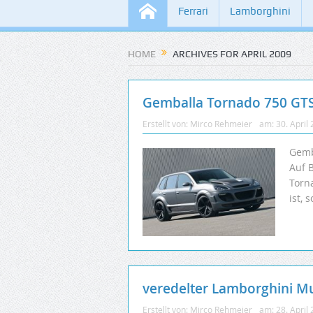
Ferrari
Lamborghini
HOME
ARCHIVES FOR APRIL 2009
Gemballa Tornado 750 GT
Erstellt von:
Mirco Rehmeier
am:
30. April
Gemb
Auf 
Torn
ist, 
veredelter Lamborghini Mu
Erstellt von:
Mirco Rehmeier
am:
28. April