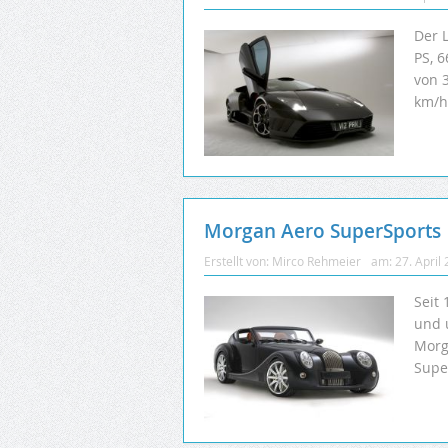
Der 
PS, 
von 
km/h
Morgan Aero SuperSports
Erstellt von:
Mirco Rehmeier
am:
27. April
Seit
und 
Morg
Supe