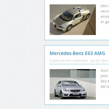
Den B
vers
einze
er ga
Mercedes-Benz E63 AMG
Erstellt von:
Mirco Rehmeier
am:
09. April
Kurz
jetz
E63 
kW le