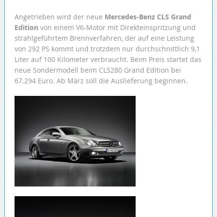
Angetrieben wird der neue
Mercedes-Benz CLS Grand
Edition
von einem V6-Motor mit Direkteinspritzung und
strahlgeführtem Brennverfahren, der auf eine Leistung
von 292 PS kommt und trotzdem nur durchschnittlich 9,1
Liter auf 100 Kilometer verbraucht. Beim Preis startet das
neue Sondermodell beim CLS280 Grand Edition bei
67.294 Euro. Ab März soll die Auslieferung beginnen.