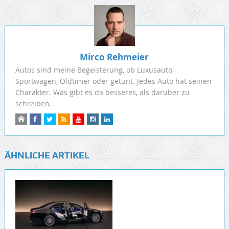
Mirco Rehmeier
Autos sind meine Begeisterung, ob Luxusauto,
Sportwagen, Oldtimer oder getunt. Jedes Auto hat seinen
Charakter. Was gibt es da besseres, als darüber zu
schreiben.
ÄHNLICHE ARTIKEL