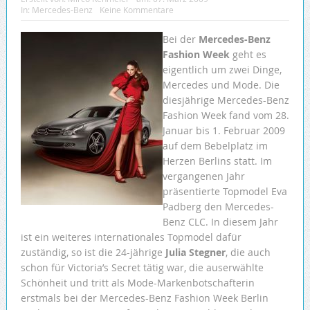
In:
Mercedes-Benz
Keine Kommentare
Bei der
Mercedes-Benz
Fashion Week
geht es
eigentlich um zwei Dinge,
Mercedes und Mode. Die
diesjährige Mercedes-Benz
Fashion Week fand vom 28.
Januar bis 1. Februar 2009
auf dem Bebelplatz im
Herzen Berlins statt. Im
vergangenen Jahr
präsentierte Topmodel Eva
Padberg den Mercedes-
Benz CLC. In diesem Jahr
ist ein weiteres internationales Topmodel dafür
zuständig, so ist die 24-jährige
Julia Stegner
, die auch
schon für Victoria’s Secret tätig war, die auserwählte
Schönheit und tritt als Mode-Markenbotschafterin
erstmals bei der Mercedes-Benz Fashion Week Berlin