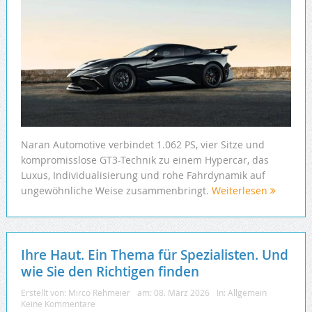
Naran Automotive verbindet 1.062 PS, vier Sitze und
kompromisslose GT3-Technik zu einem Hypercar, das
Luxus, Individualisierung und rohe Fahrdynamik auf
ungewöhnliche Weise zusammenbringt.
Weiterlesen
Ihre Haut. Ein Thema für Spezialisten. Und
wie Sie den Richtigen finden
Erstellt von:
Mirco Rehmeier
am:
08. März 2026
In:
Allgemein
Keine Kommentare