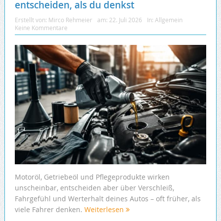
entscheiden, als du denkst
Erstellt von:
Mirco Rehmeier
am:
22. Juli 2026
In:
Allgemein
Keine Kommentare
Motoröl, Getriebeöl und Pflegeprodukte wirken
unscheinbar, entscheiden aber über Verschleiß,
Fahrgefühl und Werterhalt deines Autos – oft früher, als
viele Fahrer denken.
Weiterlesen