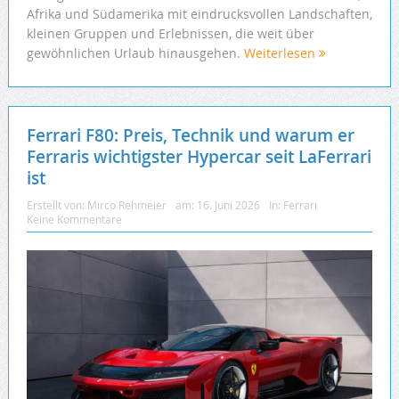
Afrika und Südamerika mit eindrucksvollen Landschaften,
kleinen Gruppen und Erlebnissen, die weit über
gewöhnlichen Urlaub hinausgehen.
Weiterlesen
Ferrari F80: Preis, Technik und warum er
Ferraris wichtigster Hypercar seit LaFerrari
ist
Erstellt von:
Mirco Rehmeier
am:
16. Juni 2026
In:
Ferrari
Keine Kommentare