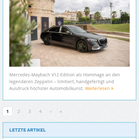
Mercedes-Maybach V12 Edition als Hommage an den
legendären Zeppelin – limitiert, handgefertigt und
Ausdruck höchster Automobilkunst.
Weiterlesen
1
2
3
4
›
»
LETZTE ARTIKEL