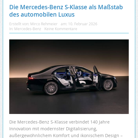
Die Mercedes-Benz S-Klasse als Maßstab
des automobilen Luxus
Erstellt von:
Mirco Rehmeier
am:
10. Februar 2026
In:
Mercedes-Benz
Keine Kommentare
Die Mercedes-Benz S-Klasse verbindet 140 Jahre
Innovation mit modernster Digitalisierung,
außergewöhnlichem Komfort und ikonischem Design –