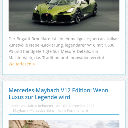
Der Bugatti Brouillard ist ein einmaliges Hypercar-Unikat:
kunstvolle Nebel-Lackierung, legendärer W16 mit 1.600
PS und handgefertigte Sur-Mesure-Details. Ein
Meisterwerk, das Tradition und Innovation vereint.
Weiterlesen
Mercedes-Maybach V12 Edition: Wenn
Luxus zur Legende wird
Erstellt von:
Mirco Rehmeier
am:
02. Dezember 2025
In:
Maybach
,
Mercedes-Benz
Keine Kommentare