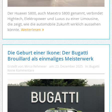
Der Huawei S800, auch Maextro S800 genannt, verbindet
Hightech, Elektropower und Luxus zu einer Limousine,
die zeigt, wie die automobile Zukunft wirklich aussehen
könnte.
Weiterlesen
Die Geburt einer Ikone: Der Bugatti
Brouillard als einmaliges Meisterwerk
Erstellt von:
Mirco Rehmeier
am:
23. Dezember 2025
In:
Bugatti
Keine Kommentare